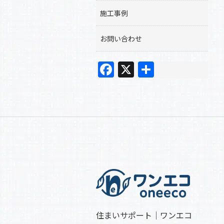
施工事例
お問い合わせ
F
X
共
a
有
c
e
b
o
o
k
住まいサポート｜ワンエコ