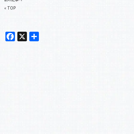
«
TOP
F
X
共
a
有
c
e
b
o
o
k