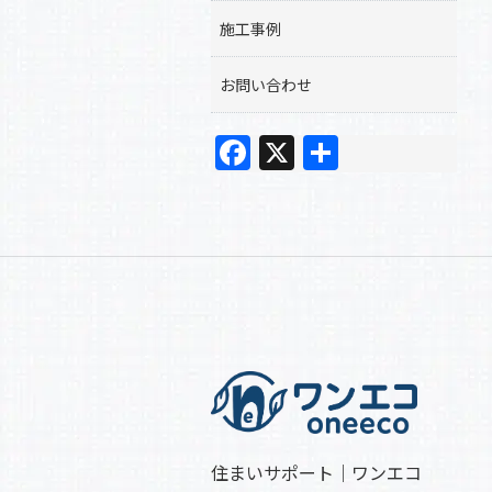
施工事例
お問い合わせ
F
X
共
a
有
c
e
b
o
o
k
住まいサポート｜ワンエコ