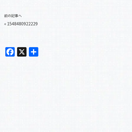
前の記事へ
«
1548480922229
F
X
共
a
有
c
e
b
o
o
k