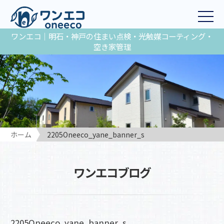
ワンエコ｜明石・神戸の住まい点検・光触媒コーティング・
空き家管理
ホーム
2205Oneeco_yane_banner_s
ワンエコブログ
2205Oneeco_yane_banner_s