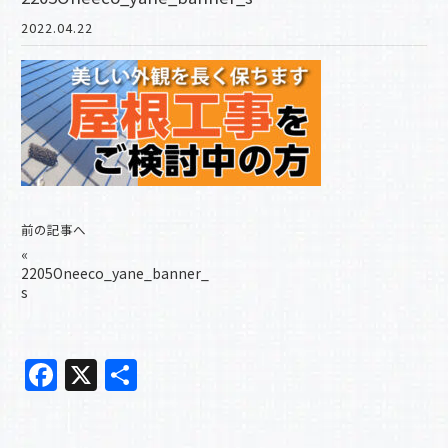
2022.04.22
前の記事へ
«
2205Oneeco_yane_banner_
s
F
X
共
a
有
c