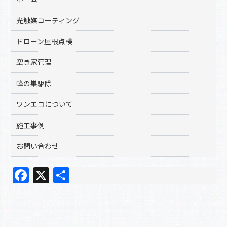
光触媒コーティング
ドローン屋根点検
空き家管理
蜂の巣駆除
ワンエコについて
施工事例
お問い合わせ
F
X
共
a
有
c
e