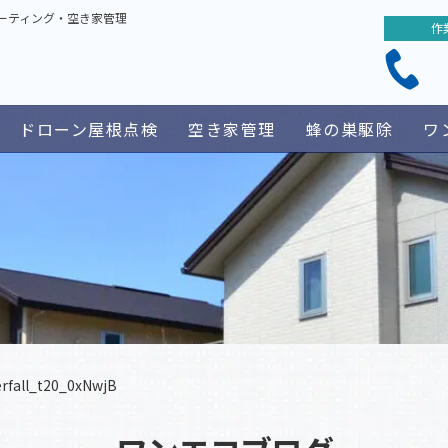
ーティング・空き家管理
作
ドローン屋根点検
空き家管理
蜂の巣駆除
ワ
erfall_t20_0xNwjB