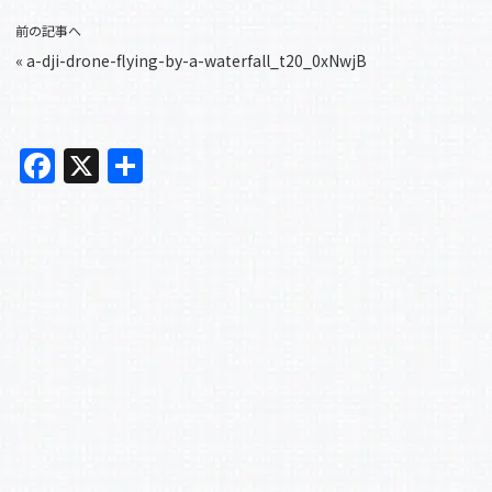
前の記事へ
«
a-dji-drone-flying-by-a-waterfall_t20_0xNwjB
F
X
共
a
有
c
e
b
o
o
k