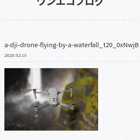
ワンエコブログ
a-dji-drone-flying-by-a-waterfall_t20_0xNwjB
2020.02.15