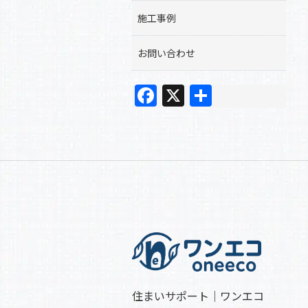
施工事例
お問い合わせ
F
X
共
a
有
c
e
b
o
o
k
住まいサポート｜ワンエコ