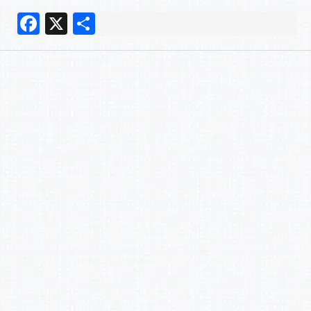
F
X
共
a
有
c
e
b
o
o
k