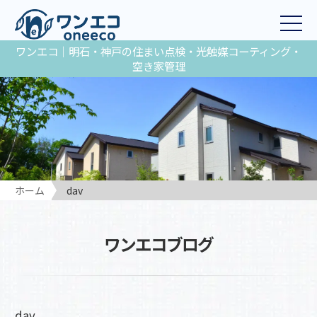
ワンエコ｜明石・神戸の住まい点検・光触媒コーティング・
空き家管理
ホーム
dav
ワンエコブログ
dav