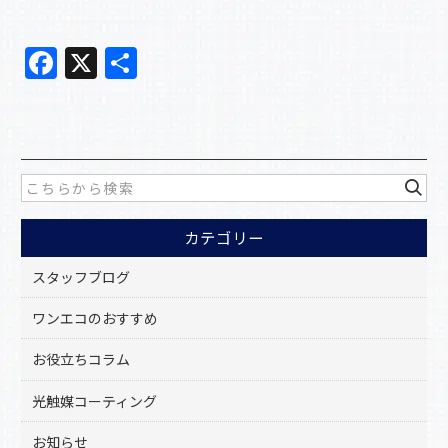
F
X
共
a
有
c
e
b
o
カテゴリー
o
k
スタッフブログ
ワンエコのおすすめ
お役立ちコラム
光触媒コーティング
お知らせ