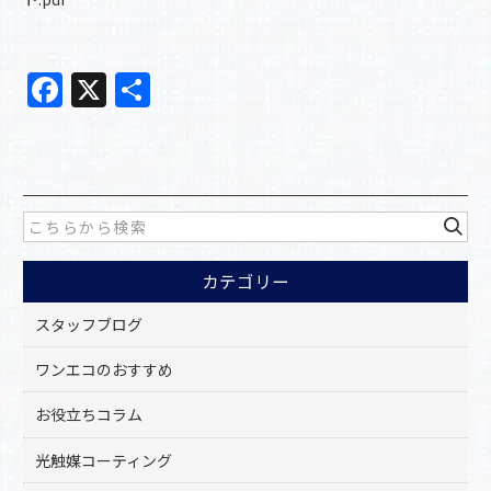
F
X
共
a
有
c
e
b
o
カテゴリー
o
k
スタッフブログ
ワンエコのおすすめ
お役立ちコラム
光触媒コーティング