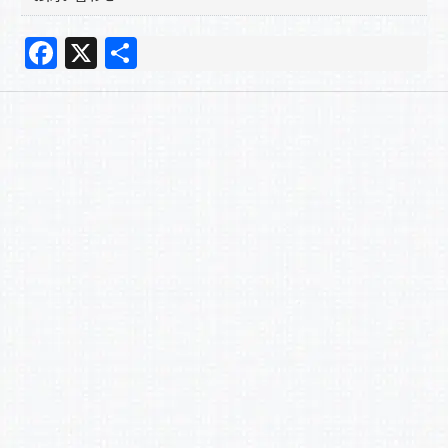
F
X
共
a
有
c
e
b
o
o
k