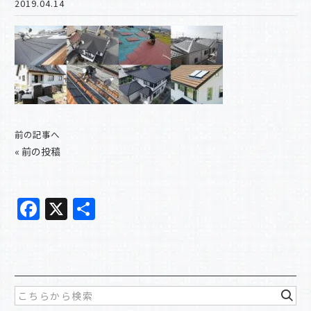
2019.04.14
前の記事へ
«
前の投稿
F
X
共
a
有
c
e
b