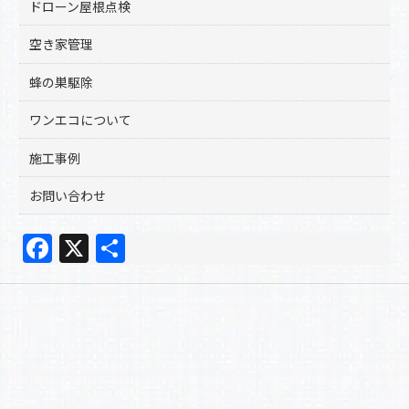
ドローン屋根点検
空き家管理
蜂の巣駆除
ワンエコについて
施工事例
お問い合わせ
F
X
共
a
有
c
e
b
o