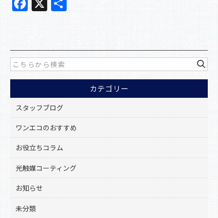
F
X
共
a
有
c
e
b
o
カテゴリー
o
k
スタッフブログ
ワンエコのおすすめ
お役立ちコラム
光触媒コーティング
お知らせ
未分類