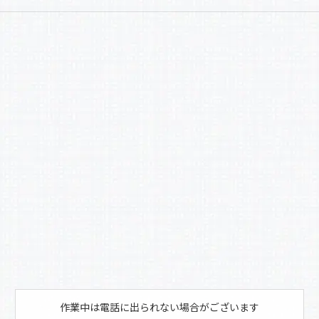
a
有
c
e
b
o
o
k
作業中は電話に出られない場合がございます