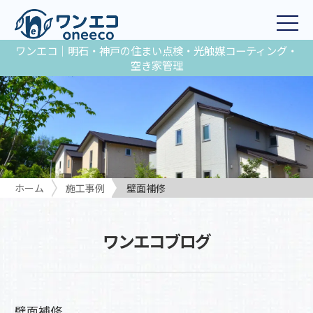
ワンエコ｜明石・神戸の住まい点検・光触媒コーティング・
空き家管理
ホーム
施工事例
壁面補修
ワンエコブログ
壁面補修