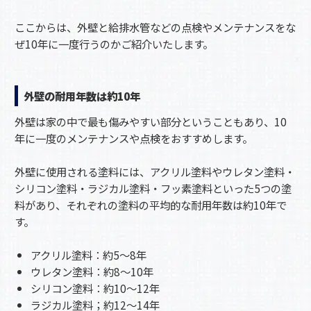
ここからは、外壁と給排水管などの点検やメンテナンスをな
ぜ10年に一度行うのかご紹介いたします。
外壁の耐用年数は約10年
外壁は家の中で最も傷みやすい部分ということもあり、10
年に一度のメンテナンスや点検をおすすめします。
外壁に使用される塗料には、アクリル塗料やウレタン塗料・
シリコン塗料・ラジカル塗料・フッ素塗料といった5つの塗
料があり、それぞれの塗料の平均的な耐用年数は約10年で
す。
アクリル塗料：約5〜8年
ウレタン塗料：約8〜10年
シリコン塗料：約10〜12年
ラジカル塗料；約12〜14年