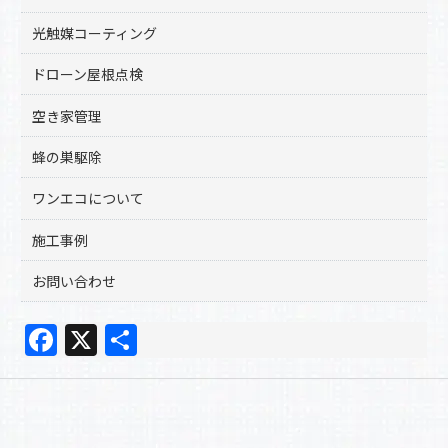
光触媒コーティング
ドローン屋根点検
空き家管理
蜂の巣駆除
ワンエコについて
施工事例
お問い合わせ
F
X
共
a
有
c
e