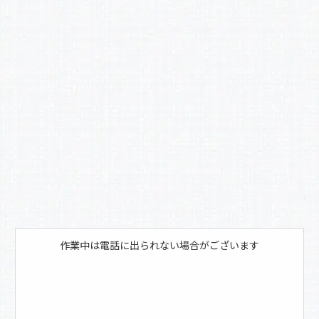
b
o
o
k
作業中は電話に出られない場合がございます