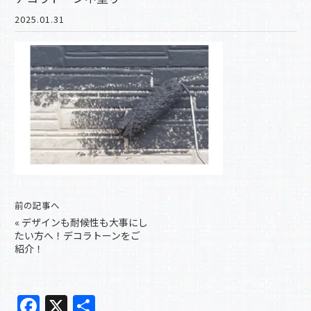
2025.01.31
前の記事へ
«
デザインも耐候性も大事にし
たい方へ！デコラトーンをご
紹介！
F
X
共