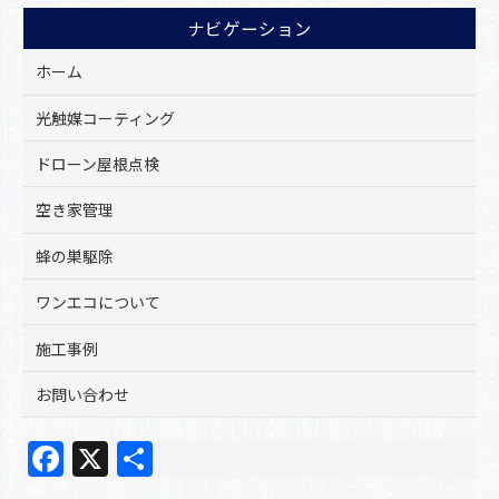
ナビゲーション
ホーム
光触媒コーティング
ドローン屋根点検
空き家管理
蜂の巣駆除
ワンエコについて
施工事例
お問い合わせ
F
X
共
a
有