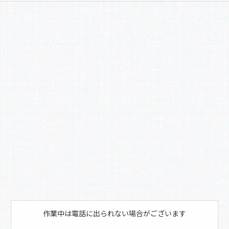
c
e
b
o
o
k
作業中は電話に出られない場合がございます