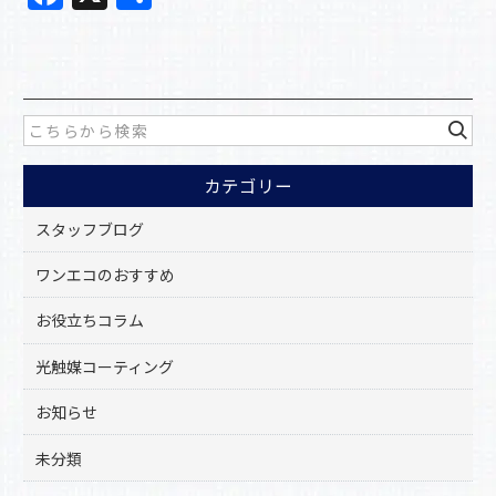
a
有
c
e
b
o
カテゴリー
o
k
スタッフブログ
ワンエコのおすすめ
お役立ちコラム
光触媒コーティング
お知らせ
未分類