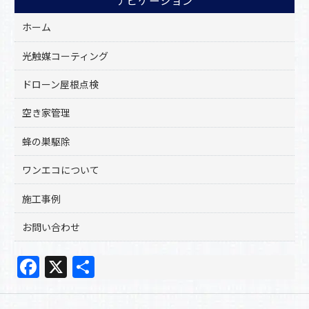
ホーム
光触媒コーティング
ドローン屋根点検
空き家管理
蜂の巣駆除
ワンエコについて
施工事例
お問い合わせ
F
X
共
a
有