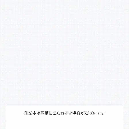
c
e
b
o
o
k
作業中は電話に出られない場合がございます