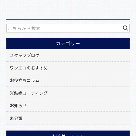
c
e
b
o
カテゴリー
o
k
スタッフブログ
ワンエコのおすすめ
お役立ちコラム
光触媒コーティング
お知らせ
未分類
ナビゲーション