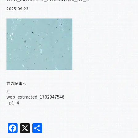
2025.09.23
前の記事へ
«
web_extracted_1702947546
_p1_4
F
X
共
a
有