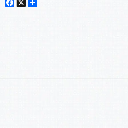
F
X
共
a
有
c
e
b
o
o
k