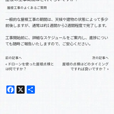
屋根工事のよくあるご質問
一般的な屋根工事の期間は、天候や建物の状態によって多少
前後しますが、通常は約1週間から2週間程度で完了します。
工事開始前に、詳細なスケジュールをご案内し、進捗につい
ても随時ご報告いたしますので、ご安心ください。
前の記事へ
次の記事へ
«
ドローンを使った屋根点検と
屋根の点検はどのタイミング
は何ですか？
ですれば良いですか？
»
F
X
共
a
有
c
e